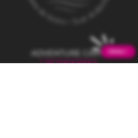
L’Actu !
ADVENTURE CAMP
GROSPIERRES
455 chemin de la Plage
07120 Grospierres
44.4164006 / 4.3054949
CONTACTS
06 49 56 39 54