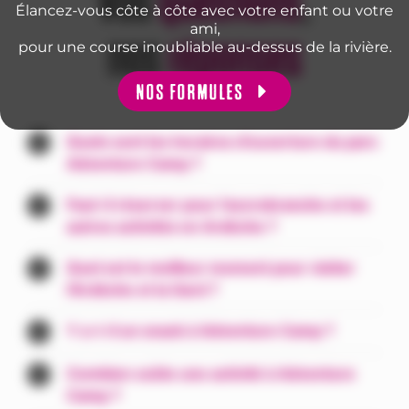
Vos
questions
,
Élancez-vous côte à côte avec votre enfant ou votre
ami,
nos
réponses
pour une course inoubliable au-dessus de la rivière.
NOS FORMULES
Quels sont les horaires d'ouverture du parc
Adventure Camp ?
Faut-il réserver pour l'accrobranche et les
autres activités en Ardèche ?
Quel est le meilleur moment pour visiter
l'Ardèche et la Gard ?
Y a-t-il un snack à Adventure Camp ?
Combien coûte une activité à Adventure
Camp ?