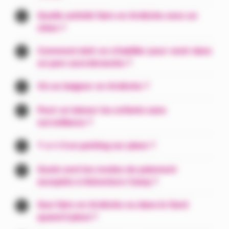
Quelle activité faire en Ardèche avec un
chien ?
Comment doit-on s'habiller pour venir dans
un parc accrobranche ?
Où se baigner en Ardèche ?
Peut-on laisser les enfants sans
surveillance ?
Y a-t-il un parking sur place ?
Quels sont les modes de paiement
acceptés à Adventure Camp ?
Que faire en Ardèche ou dans le Gard
quand il pleut ?