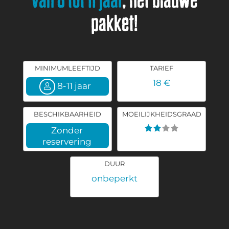
pakket!
MINIMUMLEEFTIJD
TARIEF
18 €
8-11 jaar
BESCHIKBAARHEID
MOEILIJKHEIDSGRAAD
Zonder
reservering
DUUR
onbeperkt