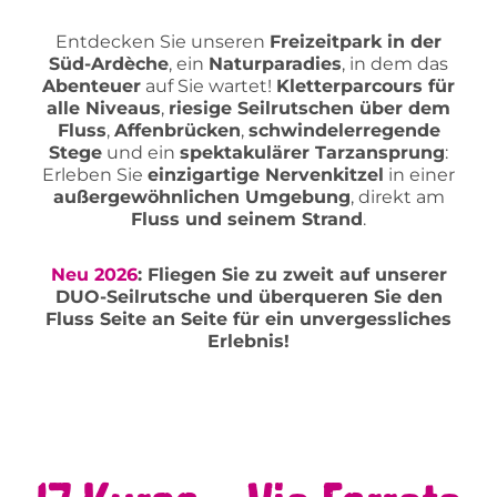
Entdecken Sie unseren
Freizeitpark in der
Süd-Ardèche
, ein
Naturparadies
, in dem das
Abenteuer
auf Sie wartet!
Kletterparcours für
alle Niveaus
,
riesige Seilrutschen über dem
Fluss
,
Affenbrücken
,
schwindelerregende
Stege
und ein
spektakulärer Tarzansprung
:
Erleben Sie
einzigartige Nervenkitzel
in einer
außergewöhnlichen Umgebung
, direkt am
Fluss und seinem Strand
.
Neu 2026
: Fliegen Sie zu zweit auf unserer
DUO-Seilrutsche und überqueren Sie den
Fluss Seite an Seite für ein unvergessliches
Erlebnis!