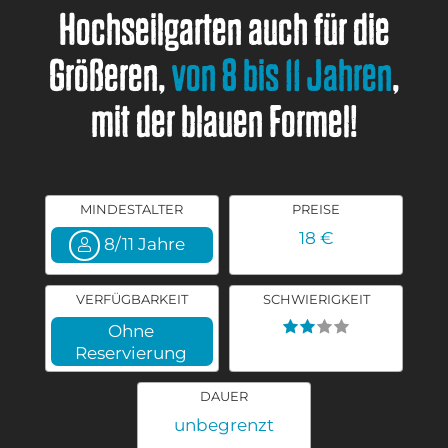
Hochseilgarten auch für die
Größeren,
von 8 bis 11 Jahren
,
mit der blauen Formel!
MINDESTALTER
PREISE
18 €
8/11 Jahre
VERFÜGBARKEIT
SCHWIERIGKEIT
Ohne
Reservierung
DAUER
unbegrenzt